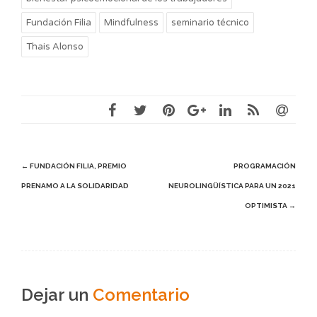
Fundación Filia
Mindfulness
seminario técnico
Thais Alonso
Post
←
FUNDACIÓN FILIA, PREMIO
PROGRAMACIÓN
PRENAMO A LA SOLIDARIDAD
NEUROLINGÜÍSTICA PARA UN 2021
navigation
OPTIMISTA
→
Dejar un
Comentario