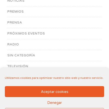
NOTICIAS
PREMIOS
PRENSA
PRÓXIMOS EVENTOS
RADIO
SIN CATEGORÍA
TELEVISIÓN
Utilizamos cookies para optimizar nuestro sitio web y nuestro servicio.
Aceptar cookies
Denegar
Aviso legal
.
Política de Cookies
2018-2026© Fundación Filia de Amparo al Menor