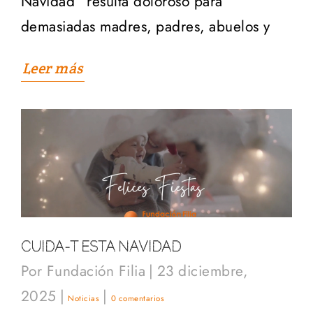
Navidad” resulta doloroso para
demasiadas madres, padres, abuelos y
Leer más
CUIDA-T ESTA NAVIDAD
Por
Fundación Filia
|
23 diciembre,
2025
|
|
Noticias
0 comentarios