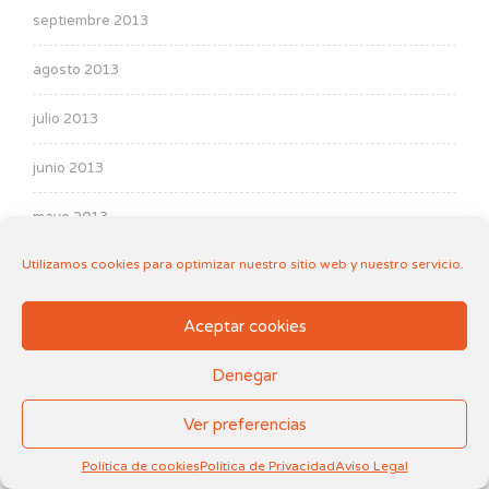
septiembre 2013
agosto 2013
julio 2013
junio 2013
mayo 2013
Utilizamos cookies para optimizar nuestro sitio web y nuestro servicio.
abril 2013
marzo 2013
Aceptar cookies
febrero 2013
Denegar
diciembre 2012
Ver preferencias
noviembre 2012
Política de cookies
Política de Privacidad
Aviso Legal