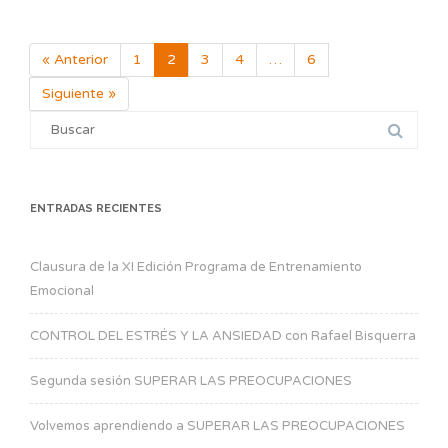
« Anterior
1
2
3
4
…
6
Page
Page
Page
Page
Page
Siguiente »
Search
for:
ENTRADAS RECIENTES
Clausura de la XI Edición Programa de Entrenamiento
Emocional
CONTROL DEL ESTRÉS Y LA ANSIEDAD con Rafael Bisquerra
Segunda sesión SUPERAR LAS PREOCUPACIONES
Volvemos aprendiendo a SUPERAR LAS PREOCUPACIONES