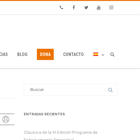
Phone
Facebook
Twitter
Youtube
Instagram
CIAS
BLOG
DONA
CONTACTO
Search
for:
ENTRADAS RECIENTES
Clausura de la XI Edición Programa de
Entrenamiento Emocional