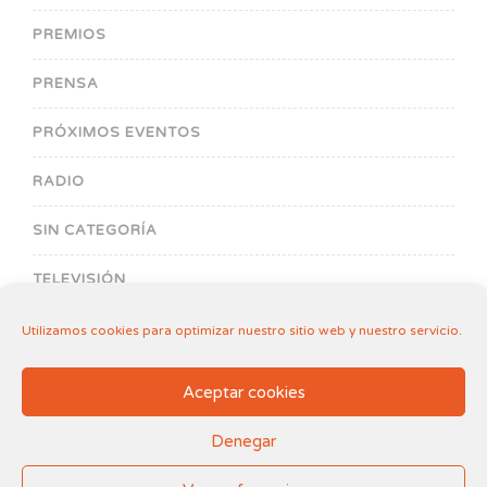
PREMIOS
PRENSA
PRÓXIMOS EVENTOS
RADIO
SIN CATEGORÍA
TELEVISIÓN
Utilizamos cookies para optimizar nuestro sitio web y nuestro servicio.
Aceptar cookies
Denegar
Aviso legal
.
Política de Cookies
2018-2026© Fundación Filia de Amparo al Menor