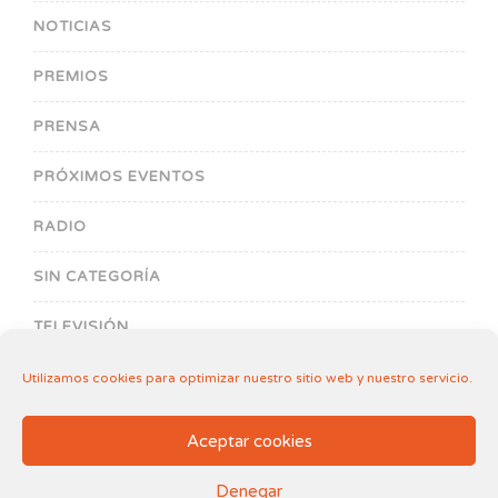
NOTICIAS
PREMIOS
PRENSA
PRÓXIMOS EVENTOS
RADIO
SIN CATEGORÍA
TELEVISIÓN
Utilizamos cookies para optimizar nuestro sitio web y nuestro servicio.
Aceptar cookies
Denegar
Aviso legal
.
Política de Cookies