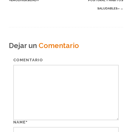
«EMODIVERSIDAD»
POSTURAL Y HÁBITOS
navigation
SALUDABLES»
→
Dejar un
Comentario
COMENTARIO
*
NAME