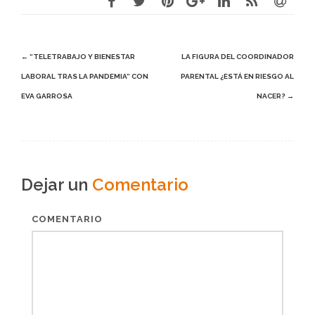
Post
←
“TELETRABAJO Y BIENESTAR
LA FIGURA DEL COORDINADOR
LABORAL TRAS LA PANDEMIA” CON
PARENTAL ¿ESTÁ EN RIESGO AL
navigation
EVA GARROSA
NACER?
→
Dejar un
Comentario
COMENTARIO