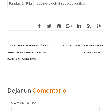
Fundación Filia
gabinete del ministro de justicia
Post
←
LAS REDES DE FUNDACIÓN FILIA
LA COORDINACIÓN PARENTAL EN
AGRADECEN A RED SOLIDARIA
CONFILEGAL
→
navigation
BANKIA SU DONATIVO
Dejar un
Comentario
COMENTARIO