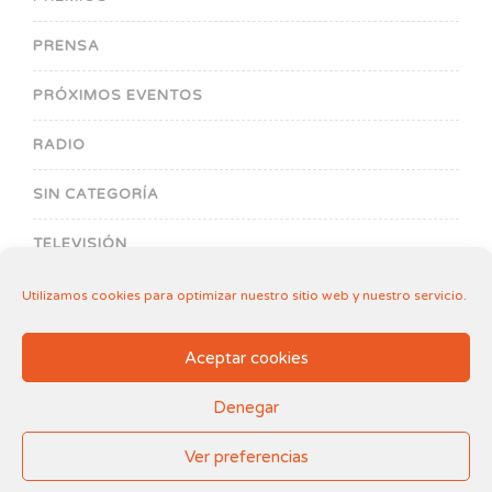
PRENSA
PRÓXIMOS EVENTOS
RADIO
SIN CATEGORÍA
TELEVISIÓN
Utilizamos cookies para optimizar nuestro sitio web y nuestro servicio.
Aceptar cookies
Denegar
Aviso legal
.
Política de Cookies
2018-2026© Fundación Filia de Amparo al Menor
Ver preferencias