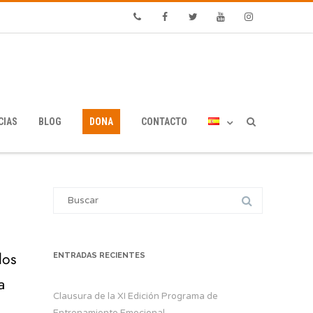
Phone
Facebook
Twitter
Youtube
Instagram
CIAS
BLOG
DONA
CONTACTO
Search
for:
los
ENTRADAS RECIENTES
a
Clausura de la XI Edición Programa de
Entrenamiento Emocional