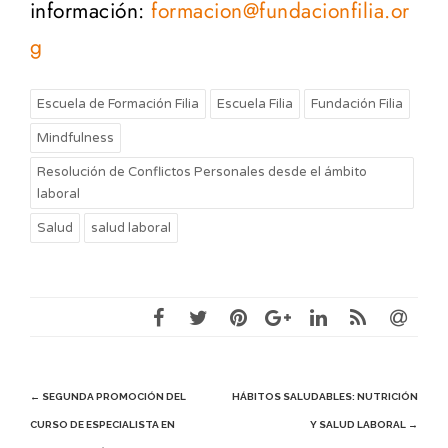
información:
formacion@fundacionfilia.or
g
Escuela de Formación Filia
Escuela Filia
Fundación Filia
Mindfulness
Resolución de Conflictos Personales desde el ámbito
laboral
Salud
salud laboral
Post
←
SEGUNDA PROMOCIÓN DEL
HÁBITOS SALUDABLES: NUTRICIÓN
CURSO DE ESPECIALISTA EN
Y SALUD LABORAL
→
navigation