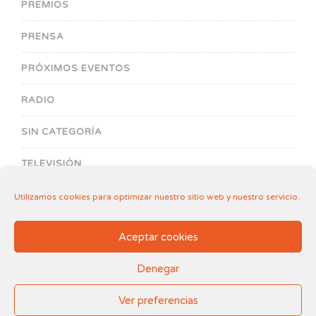
PREMIOS
PRENSA
PRÓXIMOS EVENTOS
RADIO
SIN CATEGORÍA
TELEVISIÓN
Utilizamos cookies para optimizar nuestro sitio web y nuestro servicio.
Aceptar cookies
Denegar
Aviso legal
.
Política de Cookies
2018-2026© Fundación Filia de Amparo al Menor
Ver preferencias