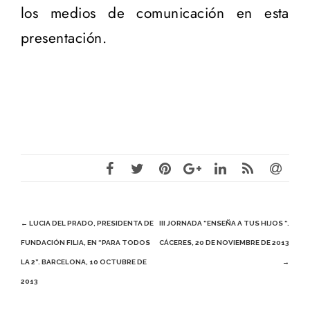
los medios de comunicación en esta
presentación.
Post
←
LUCIA DEL PRADO, PRESIDENTA DE
III JORNADA “ENSEÑA A TUS HIJOS “.
FUNDACIÓN FILIA, EN “PARA TODOS
CÁCERES, 20 DE NOVIEMBRE DE 2013
navigation
LA 2”. BARCELONA, 10 OCTUBRE DE
→
2013