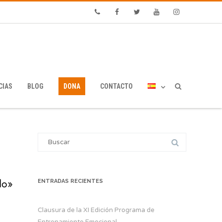
Phone
Facebook
Twitter
Youtube
Instagram
CIAS
BLOG
DONA
CONTACTO
Search
for:
do»
ENTRADAS RECIENTES
Clausura de la XI Edición Programa de
Entrenamiento Emocional