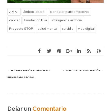
AMAT
ámbito laboral
bienestar psicoemocional
cáncer
Fundación Filia
inteligencia artificial
Proyecto STOP
salud mental
suicidio
vida digital
Post
←
SÉPTIMA SESIÓN BUENA VIDA Y
CLAUSURA DE LA VIII EDICIÓN
→
BIENESTAR LABORAL
navigation
Dejar un
Comentario