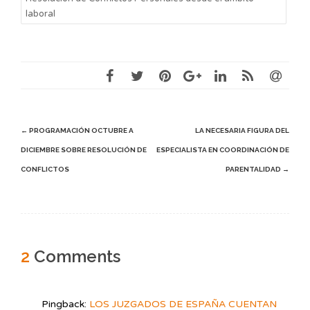
laboral
Post
←
PROGRAMACIÓN OCTUBRE A
LA NECESARIA FIGURA DEL
DICIEMBRE SOBRE RESOLUCIÓN DE
ESPECIALISTA EN COORDINACIÓN DE
navigation
CONFLICTOS
PARENTALIDAD
→
2
Comments
Pingback:
LOS JUZGADOS DE ESPAÑA CUENTAN