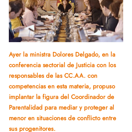
Ayer la ministra Dolores Delgado, en la
conferencia sectorial de Justicia con los
responsables de las CC.AA. con
competencias en esta materia, propuso
implantar la figura del Coordinador de
Parentalidad para mediar y proteger al
menor en situaciones de conflicto entre
sus progenitores.