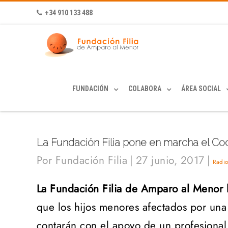
+34 910 133 488
FUNDACIÓN
COLABORA
ÁREA SOCIAL
La Fundación Filia pone en marcha el Coo
Por
Fundación Filia
|
27 junio, 2017
|
Radi
La Fundación Filia de Amparo al Menor ha
que los hijos menores afectados por una 
contarán con el apoyo de un profesional