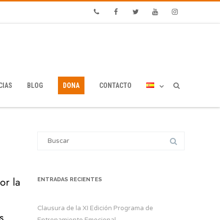
Phone
Facebook
Twitter
Youtube
Instagram
CIAS
BLOG
DONA
CONTACTO
Search
for:
or la
ENTRADAS RECIENTES
Clausura de la XI Edición Programa de
s
Entrenamiento Emocional