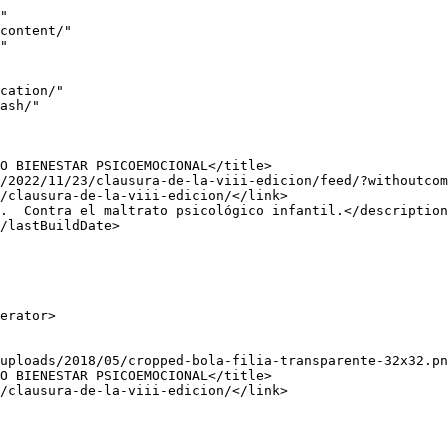
La entrada <a rel="nofollow" href="https://www.fundacionfilia.org/2022/11/23/clausura-de-la-viii-edicion/">Clausura de la VIII Edición</a> se publicó primero en <a rel="nofollow" 