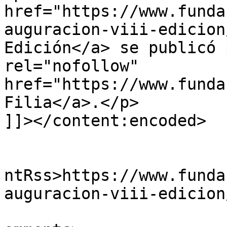
href="https://www.funda
auguracion-viii-edicion
Edición</a> se publicó 
rel="nofollow" 
href="https://www.funda
Filia</a>.</p>

]]></content:encoded>

					<wf
ntRss>https://www.funda
auguracion-viii-edicion
			<slash:comments>0</slash