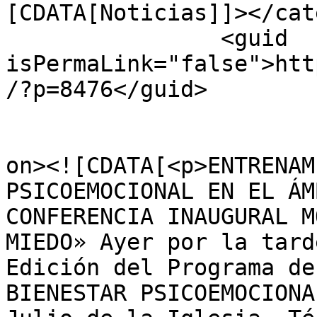
[CDATA[Noticias]]></cat
		<guid 
isPermaLink="false">htt
/?p=8476</guid>

					<de
on><![CDATA[<p>ENTRENAM
PSICOEMOCIONAL EN EL ÁM
CONFERENCIA INAUGURAL M
MIEDO» Ayer por la tard
Edición del Programa de
BIENESTAR PSICOEMOCIONA