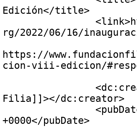
Edición</title>

		<link>https://www.fundacionfilia.o
rg/2022/06/16/inaugurac
					<co
https://www.fundacionfi
cion-viii-edicion/#resp
		<dc:creator><![CDATA[Fundación 
Filia]]></dc:creator>

		<pubDate>Thu, 16 Jun 2022 10:50:54 
+0000</pubDate>

				<catego