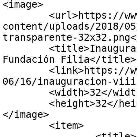
<image>

	<url>https://www.fundacionfilia.org/wp-
content/uploads/2018/05
transparente-32x32.png<
	<title>Inauguración VIII Edición - 
Fundación Filia</title>

	<link>https://www.fundacionfilia.org/2022/
06/16/inauguracion-viii
	<width>32</width>

	<height>32</height>

</image> 

	<item>

		<title>Inauguración VIII 