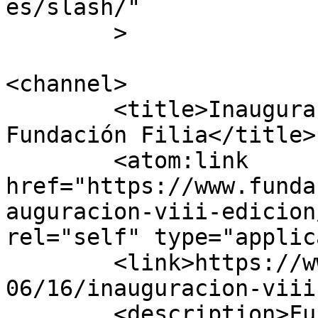
es/slash/"

	>

<channel>

	<title>Inauguración VIII Edición - 
Fundación Filia</title>

	<atom:link 
href="https://www.funda
auguracion-viii-edicion
rel="self" type="applic
	<link>https://www.fundacionfilia.org/2022/
06/16/inauguracion-viii
	<description>Fundación Filia de Amparo al 