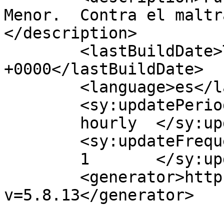
Menor.  Contra el maltr
</description>

	<lastBuildDate>Thu, 16 Jun 2022 12:37:52 
+0000</lastBuildDate>

	<language>es</language>

	<sy:updatePeriod>

	hourly	</sy:updatePeriod>

	<sy:updateFrequency>

	1	</sy:updateFrequency>

	<generator>https://wordpress.org/?
v=5.8.13</generator>
