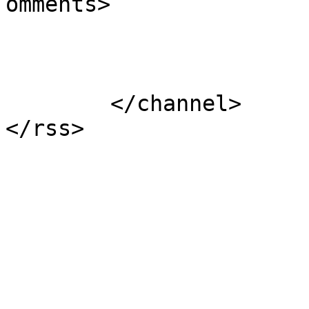
omments>

			</item>
	</channel>
