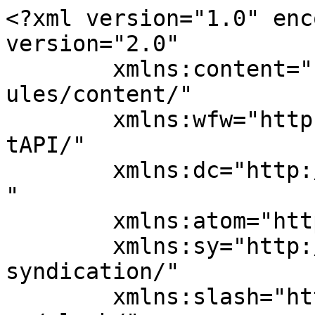
<?xml version="1.0" enc
version="2.0"

	xmlns:content="http://purl.org/rss/1.0/mod
ules/content/"

	xmlns:wfw="http://wellformedweb.org/Commen
tAPI/"

	xmlns:dc="http://purl.org/dc/elements/1.1/
"

	xmlns:atom="http://www.w3.org/2005/Atom"

	xmlns:sy="http://purl.org/rss/1.0/modules/
syndication/"

	xmlns:slash="http://purl.org/rss/1.0/modul