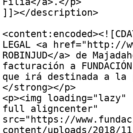
Filia</a>.</p>

]]></description>

<content:encoded><![CDA
LEGAL <a href="http://w
ROBINJUD</a> de Majadah
facturación a FUNDACIÓN
que irá destinada a la 
</strong></p>

<p><img loading="lazy" 
full aligncenter" 
src="https://www.fundac
content/uploads/2018/11