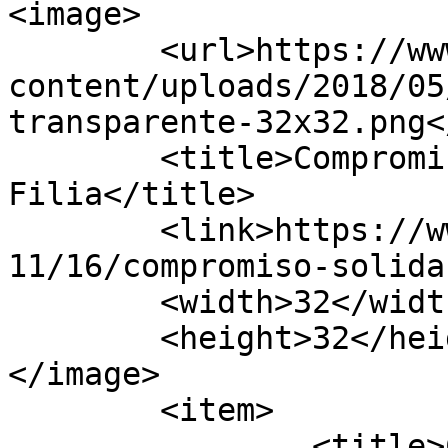
<image>

	<url>https://www.fundacionfilia.org/wp-
content/uploads/2018/05
transparente-32x32.png<
	<title>Compromiso Solidario - Fundación 
Filia</title>

	<link>https://www.fundacionfilia.org/2018/
11/16/compromiso-solida
	<width>32</width>

	<height>32</height>

</image> 

	<item>

		<title>Compromiso 