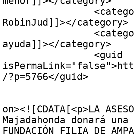
menor]]></category>

		<category><![CDATA[Somos 
RobinJud]]></category>

		<category><![CDATA[Teléfono de 
ayuda]]></category>

		<guid 
isPermaLink="false">htt
/?p=5766</guid>

					<de
on><![CDATA[<p>LA ASESO
Majadahonda donará una 
FUNDACIÓN FILIA DE AMPA