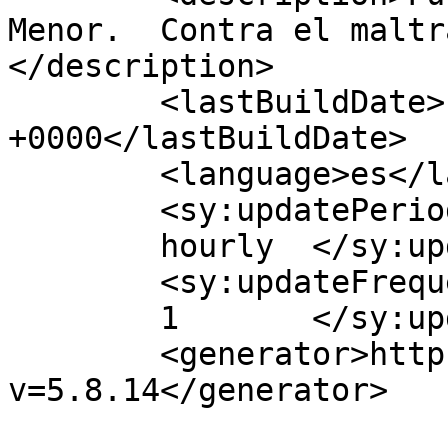
Menor.  Contra el maltr
</description>

	<lastBuildDate>Fri, 16 Nov 2018 15:02:54 
+0000</lastBuildDate>

	<language>es</language>

	<sy:updatePeriod>

	hourly	</sy:updatePeriod>

	<sy:updateFrequency>

	1	</sy:updateFrequency>

	<generator>https://wordpress.org/?
v=5.8.14</generator>
