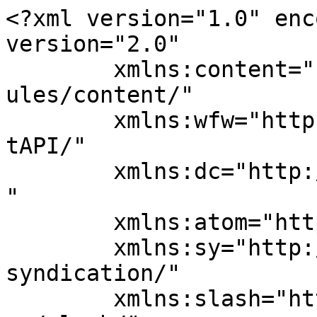
<?xml version="1.0" enc
version="2.0"

	xmlns:content="http://purl.org/rss/1.0/mod
ules/content/"

	xmlns:wfw="http://wellformedweb.org/Commen
tAPI/"

	xmlns:dc="http://purl.org/dc/elements/1.1/
"

	xmlns:atom="http://www.w3.org/2005/Atom"

	xmlns:sy="http://purl.org/rss/1.0/modules/
syndication/"

	xmlns:slash="http://purl.org/rss/1.0/modul