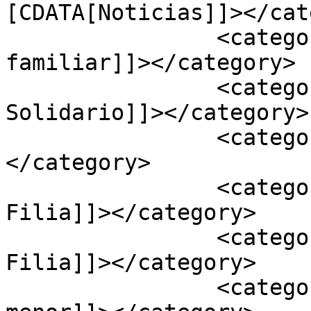
[CDATA[Noticias]]></cat
		<category><![CDATA[atención 
familiar]]></category>

		<category><![CDATA[Compromiso 
Solidario]]></category>

		<category><![CDATA[divorcio]]>
</category>

		<category><![CDATA[Escuela 
Filia]]></category>

		<category><![CDATA[Fundación 
Filia]]></category>

		<category><![CDATA[protección al 