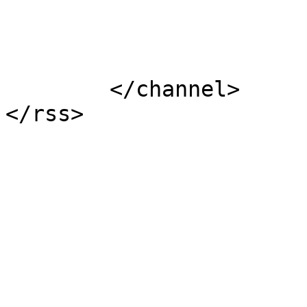
			</item>
	</channel>
