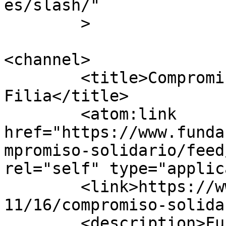
es/slash/"

	>

<channel>

	<title>Compromiso Solidario - Fundación 
Filia</title>

	<atom:link 
href="https://www.funda
mpromiso-solidario/feed
rel="self" type="applic
	<link>https://www.fundacionfilia.org/2018/
11/16/compromiso-solida
	<description>Fundación Filia de Amparo al 