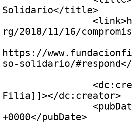
Solidario</title>

		<link>https://www.fundacionfilia.o
rg/2018/11/16/compromis
					<co
https://www.fundacionfi
so-solidario/#respond</
		<dc:creator><![CDATA[Fundación 
Filia]]></dc:creator>

		<pubDate>Fri, 16 Nov 2018 14:03:28 
+0000</pubDate>

				<catego