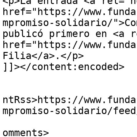
<p>La entrada <a rel="n
href="https://www.funda
mpromiso-solidario/">Co
publicó primero en <a r
href="https://www.funda
Filia</a>.</p>

]]></content:encoded>

					<wf
ntRss>https://www.funda
mpromiso-solidario/feed
			<slash:comments>0</slash
omments>
