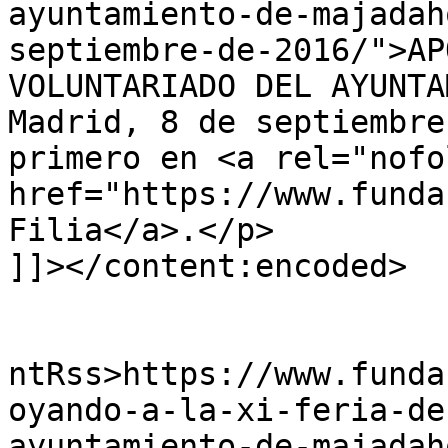
ayuntamiento-de-majadah
septiembre-de-2016/">AP
VOLUNTARIADO DEL AYUNTA
Madrid, 8 de septiembre
primero en <a rel="nofo
href="https://www.funda
Filia</a>.</p>

]]></content:encoded>

					<wf
ntRss>https://www.funda
oyando-a-la-xi-feria-de
ayuntamiento-de-majadah