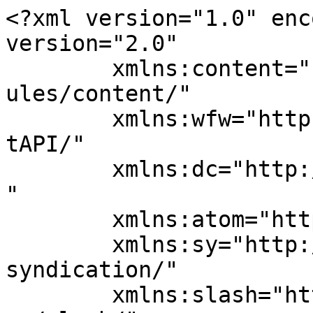
<?xml version="1.0" enc
version="2.0"

	xmlns:content="http://purl.org/rss/1.0/mod
ules/content/"

	xmlns:wfw="http://wellformedweb.org/Commen
tAPI/"

	xmlns:dc="http://purl.org/dc/elements/1.1/
"

	xmlns:atom="http://www.w3.org/2005/Atom"

	xmlns:sy="http://purl.org/rss/1.0/modules/
syndication/"

	xmlns:slash="http://purl.org/rss/1.0/modul