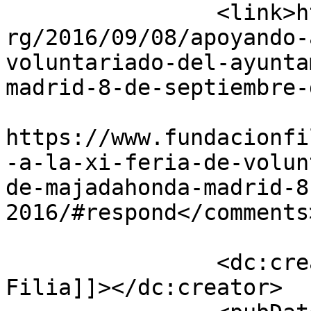
		<link>https://www.fundacionfilia.o
rg/2016/09/08/apoyando-
voluntariado-del-ayunta
madrid-8-de-septiembre-
					<co
https://www.fundacionfi
-a-la-xi-feria-de-volun
de-majadahonda-madrid-8
2016/#respond</comments>
		<dc:creator><![CDATA[Fundación 
Filia]]></dc:creator>
