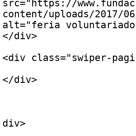
src="https://www.fundac
content/uploads/2017/06
alt="feria voluntariado"
</div>

<div class="swiper-pagi
</div>

				</d
				</d
			
div>

					<