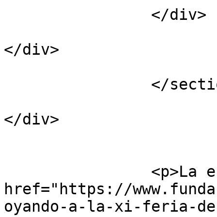
		</div>

</div>

					<
		</section>

</div>

			</div>
					<
		<p>La entrada <a rel="nofollow" 
href="https://www.funda
oyando-a-la-xi-feria-de