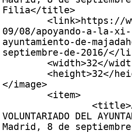
Filia</title>

	<link>https://www.fundacionfilia.org/2016/
09/08/apoyando-a-la-xi-
ayuntamiento-de-majadah
septiembre-de-2016/</lin
	<width>32</width>

	<height>32</height>

</image> 

	<item>

		<title>APOYANDO A LA XI FERIA DE 
VOLUNTARIADO DEL AYUNTA
Madrid, 8 de septiembre