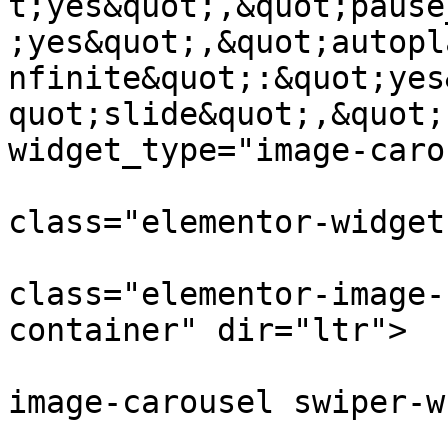
t;yes&quot;,&quot;pause
;yes&quot;,&quot;autopl
nfinite&quot;:&quot;yes
quot;slide&quot;,&quot;
widget_type="image-caro
				<d
class="elementor-widget
					
class="elementor-image-
container" dir="ltr">

			<div class="elementor
image-carousel swiper-w