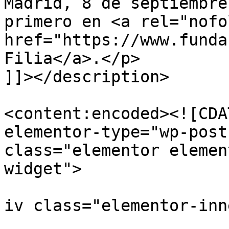
Madrid, 8 de septiembre
primero en <a rel="nofo
href="https://www.funda
Filia</a>.</p>

]]></description>

<content:encoded><![CDATA[		<div 
elementor-type="wp-post
class="elementor elemen
widget">

			
iv class="elementor-inne
				<d