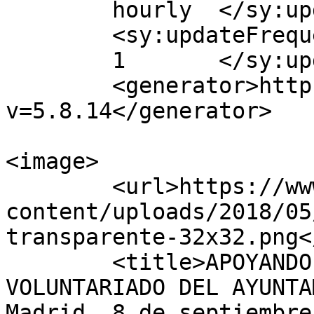
	hourly	</sy:updatePeriod>

	<sy:updateFrequency>

	1	</sy:updateFrequency>

	<generator>https://wordpress.org/?
v=5.8.14</generator>

<image>

	<url>https://www.fundacionfilia.org/wp-
content/uploads/2018/05
transparente-32x32.png<
	<title>APOYANDO A LA XI FERIA DE 
VOLUNTARIADO DEL AYUNTA
Madrid, 8 de septiembre