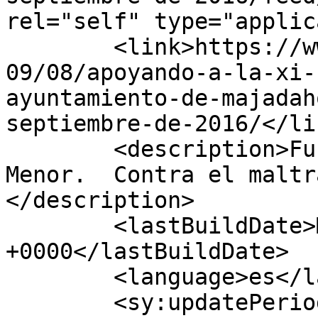
rel="self" type="applic
	<link>https://www.fundacionfilia.org/2016/
09/08/apoyando-a-la-xi-
ayuntamiento-de-majadah
septiembre-de-2016/</lin
	<description>Fundación Filia de Amparo al 
Menor.  Contra el maltr
</description>

	<lastBuildDate>Mon, 23 Jul 2018 15:59:49 
+0000</lastBuildDate>

	<language>es</language>

	<sy:updatePeriod>
