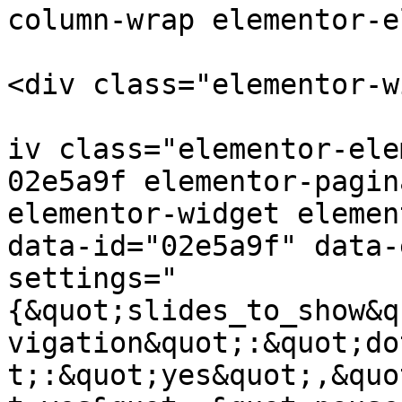
column-wrap elementor-e
<div class="elementor-w
			
iv class="elementor-ele
02e5a9f elementor-pagin
elementor-widget elemen
data-id="02e5a9f" data-
settings="
{&quot;slides_to_show&q
vigation&quot;:&quot;do
t;:&quot;yes&quot;,&quo