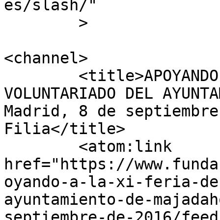
es/slash/"

	>

<channel>

	<title>APOYANDO A LA XI FERIA DE 
VOLUNTARIADO DEL AYUNTA
Madrid, 8 de septiembre
Filia</title>

	<atom:link 
href="https://www.funda
oyando-a-la-xi-feria-de
ayuntamiento-de-majadah
septiembre-de-2016/feed