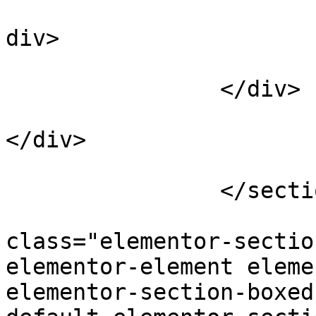
			
div>

					<
		</div>

</div>

					<
		</section>

				<sect
class="elementor-sectio
elementor-element eleme
elementor-section-boxed