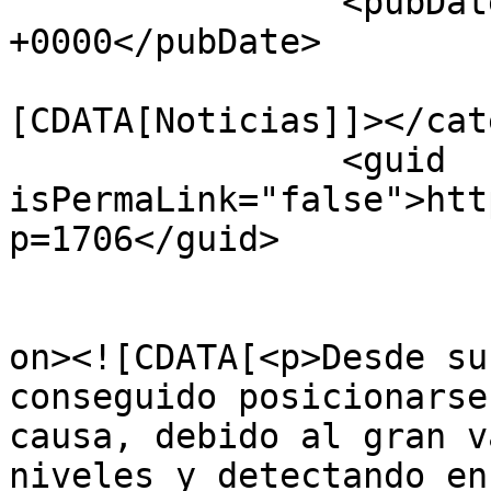
		<pubDate>Thu, 08 Sep 2016 16:15:11 
+0000</pubDate>

				<catego
[CDATA[Noticias]]></cat
		<guid 
isPermaLink="false">htt
p=1706</guid>

					<de
on><![CDATA[<p>Desde su
conseguido posicionarse
causa, debido al gran v
niveles y detectando en