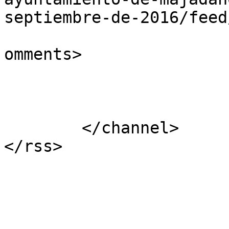
septiembre-de-2016/feed
			<slash:comments>0</slash
omments>

			</item>
	</channel>
